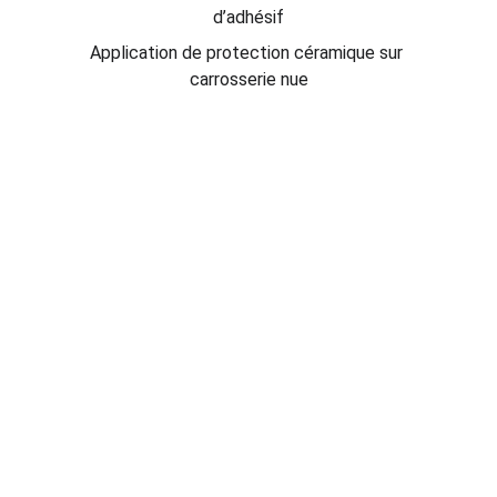
d’adhésif
Application de protection céramique sur 
carrosserie nue
Expert en nettoyage et rénovation 
automobile
Votre partenaire de confiance pour une 
voiture plus propre depuis 2009
Groupe 
AutoCleane
 ©
CONTACTEZ-NOUS 7/7 DE 8H À 20H
06 62 29 89 24 - 03 66 23 27 45