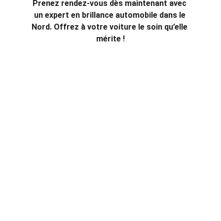
Prenez rendez-vous dès maintenant avec 
un expert en brillance automobile dans le 
Nord. Offrez à votre voiture le soin qu’elle 
mérite !
Expert en nettoyage et rénovation 
automobile
Votre partenaire de confiance pour une 
voiture plus propre depuis 2009
Groupe 
AutoCleane
 ©
CONTACTEZ-NOUS 7/7 DE 8H À 20H
06 62 29 89 24 - 03 66 23 27 45